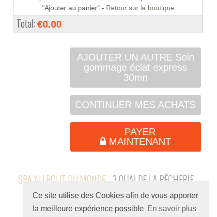
"Ajouter au panier" -
Retour sur la boutique
Total:
€0.00
AJOUTER UN AUTRE Soin
gommage éclat express
30mn
CONTINUER MES ACHATS
PAYER
MAINTENANT
SPA AU BOUT DU MONDE
- 3 QUAI DE LA PÊCHERIE -
69001 LYON - 09 80 87 91 66
Ce site utilise des Cookies afin de vous apporter
la meilleure expérience possible
En savoir plus
Tous droits réservés © spa au bout du monde